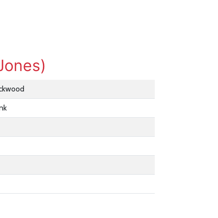
Jones)
ockwood
nk