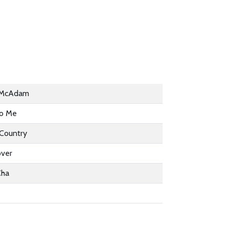
 McAdam
To Me
Country
over
Cha